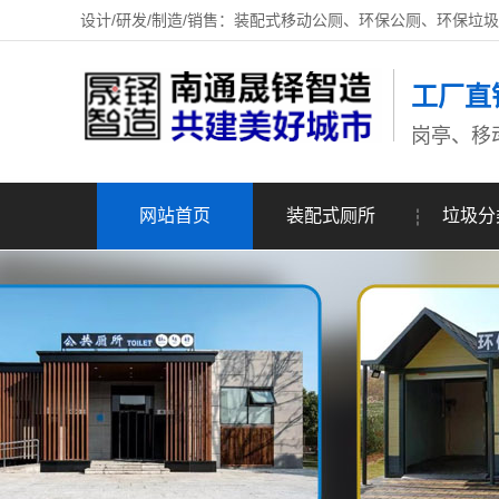
设计/研发/制造/销售：装配式移动公厕、环保公厕、环保垃
工厂直
岗亭、移
网站首页
装配式厕所
垃圾分