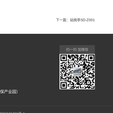
下一篇：
站岗亭SD-Z001
扫一扫 加微信
环保产业园）