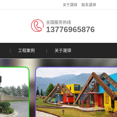
关于晟铎
联系晟铎
全国服务热线
13776965876
工程案例
关于晟铎