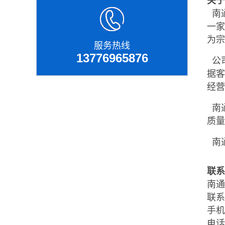
关于
南
一家
为宗
服务热线
13776965876
公
据客
经
南通
质
南
联系
南通
联系
手机：
电话：