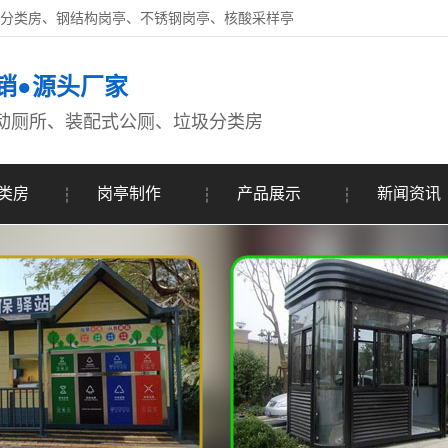
圾分类房、钢结构岗亭、不锈钢岗亭、核酸采样亭
销●源头厂家
动厕所、装配式公厕、垃圾分类房
类房
岗亭制作
产品展示
新闻资讯