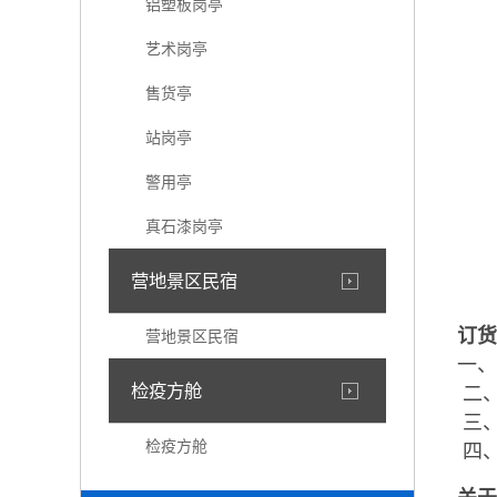
铝塑板岗亭
艺术岗亭
售货亭
站岗亭
警用亭
真石漆岗亭
营地景区民宿
订货
营地景区民宿
一、
检疫方舱
二、
三、
检疫方舱
四、