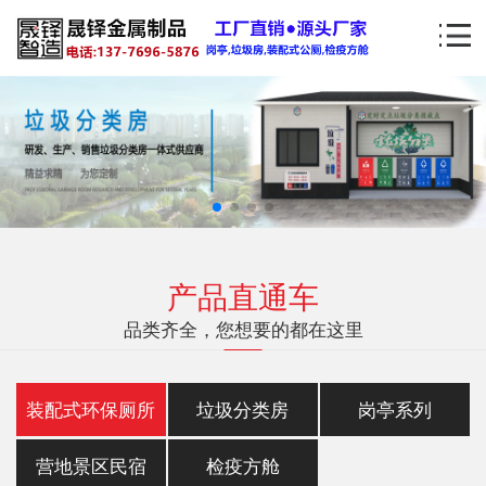
产品直通车
品类齐全，您想要的都在这里
装配式环保厕所
垃圾分类房
岗亭系列
营地景区民宿
检疫方舱