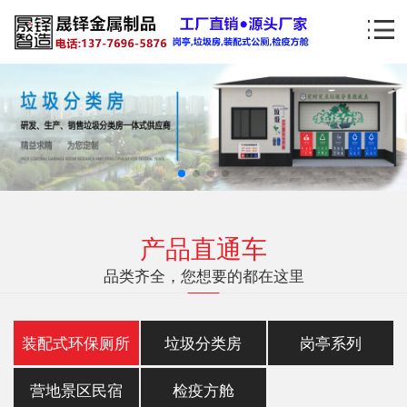
产品直通车
品类齐全，您想要的都在这里
装配式环保厕所
垃圾分类房
岗亭系列
营地景区民宿
检疫方舱