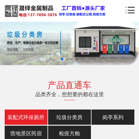
产品直通车
品类齐全，您想要的都在这里
装配式环保厕所
垃圾分类房
岗亭系列
营地景区民宿
检疫方舱