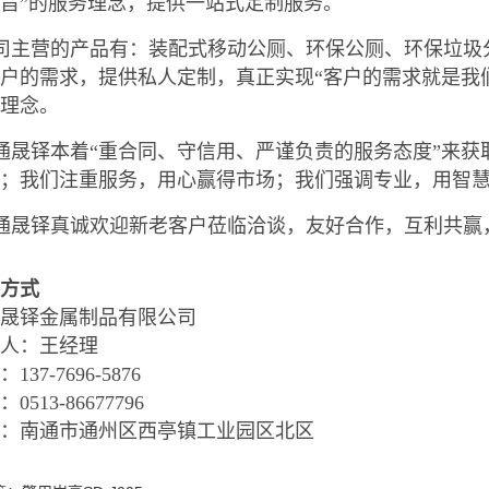
旨”的服务理念，提供一站式定制服务。
司主营的产品有：装配式移动公厕、环保公厕、环保垃圾
户的需求，提供私人定制，真正实现“客户的需求就是我
营理念。
晟铎本着“重合同、守信用、严谨负责的服务态度”来获
量；我们注重服务，用心赢得市场；我们强调专业，用智
通晟铎真诚欢迎新老客户莅临洽谈，友好合作，互利共赢
方式
晟铎金属制品有限公司
人：王经理
137-7696-5876
0513-86677796
址：南通市通州区西亭镇工业园区北区