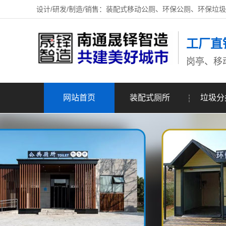
设计/研发/制造/销售：装配式移动公厕、环保公厕、环保垃
工厂直
岗亭、移
网站首页
装配式厕所
垃圾分