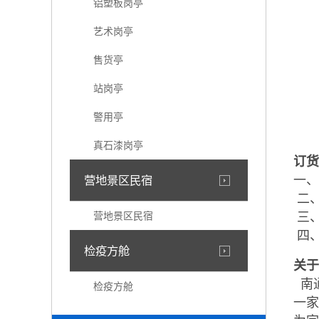
铝塑板岗亭
艺术岗亭
售货亭
站岗亭
警用亭
真石漆岗亭
订货
一、
营地景区民宿
二、
营地景区民宿
三、
四、
检疫方舱
关于
南
检疫方舱
一家