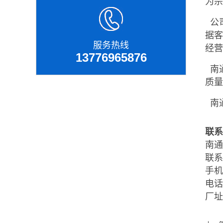
为宗
公
据客
服务热线
经
13776965876
南通
质
南
联系
南通
联系
手机：
电话：
厂