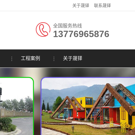
关于晟铎
联系晟铎
全国服务热线
13776965876
工程案例
关于晟铎