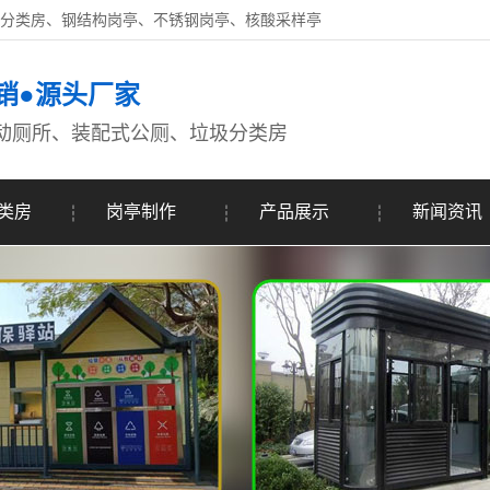
圾分类房、钢结构岗亭、不锈钢岗亭、核酸采样亭
销●源头厂家
动厕所、装配式公厕、垃圾分类房
类房
岗亭制作
产品展示
新闻资讯