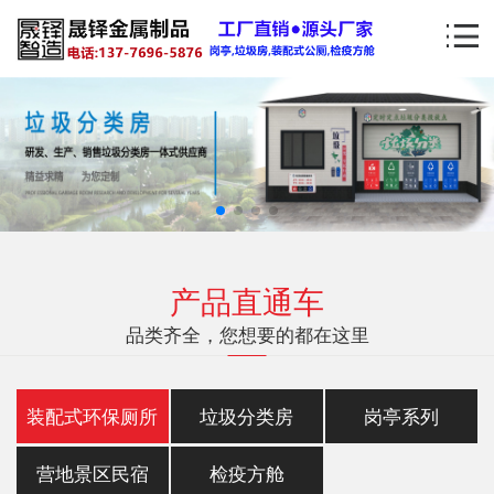
产品直通车
品类齐全，您想要的都在这里
装配式环保厕所
垃圾分类房
岗亭系列
营地景区民宿
检疫方舱