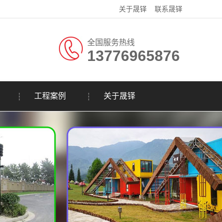
关于晟铎
联系晟铎
全国服务热线
13776965876
工程案例
关于晟铎