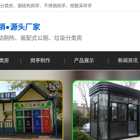
圾分类房、钢结构岗亭、不锈钢岗亭、核酸采样亭
销●源头厂家
动厕所、装配式公厕、垃圾分类房
类房
岗亭制作
产品展示
新闻资讯