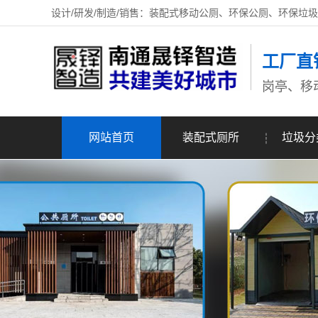
设计/研发/制造/销售：装配式移动公厕、环保公厕、环保垃
工厂直
岗亭、移
网站首页
装配式厕所
垃圾分