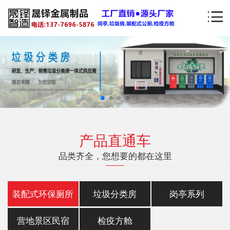
产品直通车
品类齐全，您想要的都在这里
装配式环保厕所
垃圾分类房
岗亭系列
营地景区民宿
检疫方舱