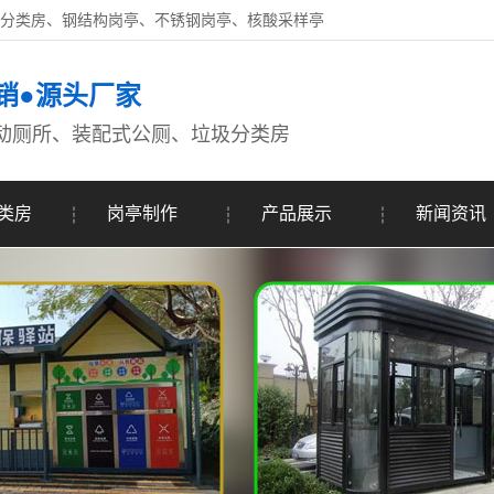
圾分类房、钢结构岗亭、不锈钢岗亭、核酸采样亭
销●源头厂家
动厕所、装配式公厕、垃圾分类房
类房
岗亭制作
产品展示
新闻资讯