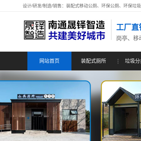
设计/研发/制造/销售：装配式移动公厕、环保公厕、环保垃
工厂直
岗亭、移
网站首页
装配式厕所
垃圾分