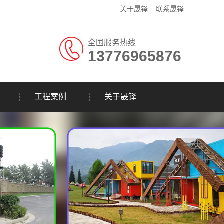
关于晟铎
联系晟铎
全国服务热线
13776965876
工程案例
关于晟铎