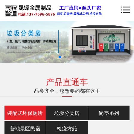
产品直通车
品类齐全，您想要的都在这里
装配式环保厕所
垃圾分类房
岗亭系列
营地景区民宿
检疫方舱