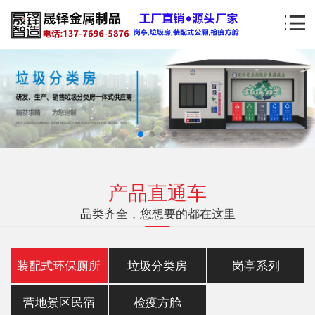
产品直通车
品类齐全，您想要的都在这里
装配式环保厕所
垃圾分类房
岗亭系列
营地景区民宿
检疫方舱