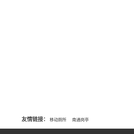
公司新闻
来源一般分
NEWS
部...
MORE+
智能移动厕所的好处
移动厕所都能解决那些问题吗？
行业资讯
适合选购岗亭的要点
NEWS
夏季保安亭怎么隔热与降温
MORE+
选择什么样的金属雕花板岗亭才是好的？
友情链接：
移动厕所
南通岗亭