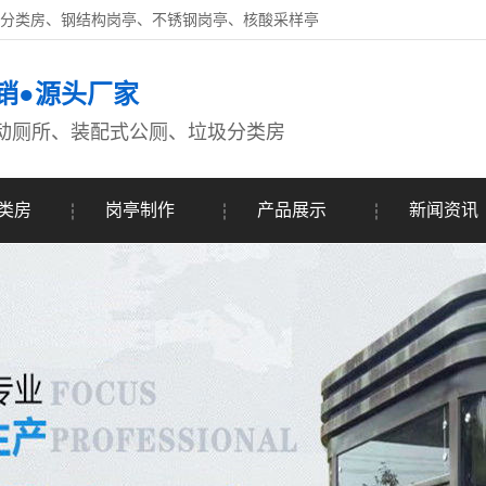
圾分类房、钢结构岗亭、不锈钢岗亭、核酸采样亭
销●源头厂家
动厕所、装配式公厕、垃圾分类房
类房
岗亭制作
产品展示
新闻资讯