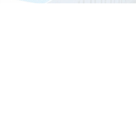
平方...
影响垃圾房价格的主要因素有哪些？
有人觉得是垃圾房厂家想要多赚钱，作为厂家的晟铎智造往往会耐心的
释，由于...
书
质量管理体系证书iso9001认证
常见的垃圾房多少钱一个平方？
每一天垃圾的产生量都较为庞大，通过各区域垃圾收集后集中处理，在
垃圾分...
移动厕所的结构是由什么组成的？
移动厕所是由钢材焊接组成结构型结构，一般底部选用槽钢或工字钢焊
立柱选...
移动厕所的排泄物会自动消失吗？