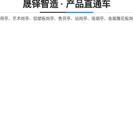
晟铎智造 · 产品直通车
用亭、艺术岗亭、铝塑板岗亭、售货亭、站岗亭、吸烟亭、金属雕花板岗