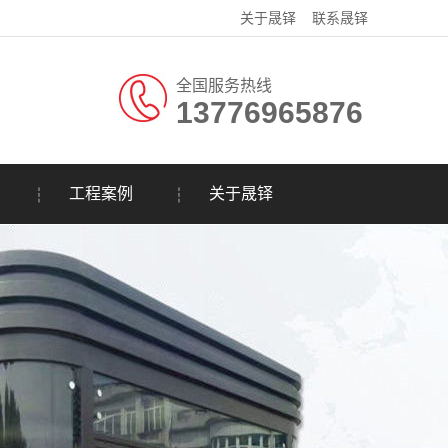
关于晟铎
联系晟铎
全国服务热线
13776965876
工程案例
关于晟铎