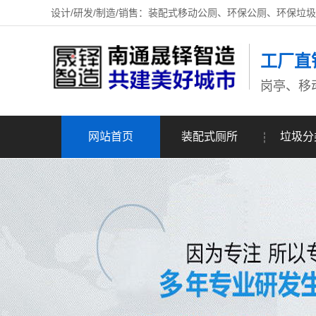
设计/研发/制造/销售：装配式移动公厕、环保公厕、环保垃
工厂直
岗亭、移
网站首页
装配式厕所
垃圾分