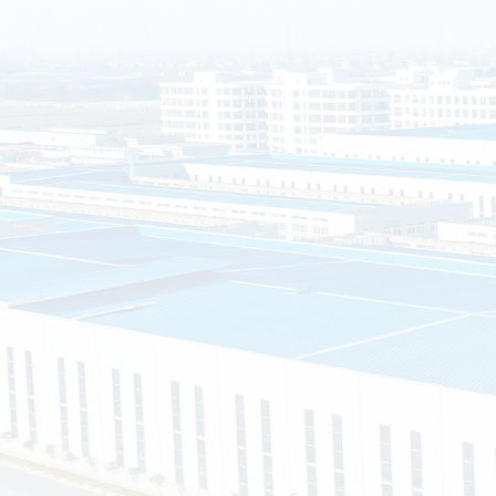
南通晟铎金属制品有限公司（以下简称南通晟铎）坐落于江苏省
2组60号（节能环保产业园），公司是一家集设计、研发、制造、
业型企业。公司始终坚持“以市场需求为向导，以客户满意为宗旨
制服务。
司主营的产品有：装配式移动公厕、环保公厕、环保垃圾分类
钢岗亭等等，可以根据客户的需求，提供私人定制，真正实现“客
求、客户的满意就是我们的宗旨”的企业经营理念。
资