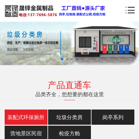
产品直通车
品类齐全，您想要的都在这里
装配式环保厕所
垃圾分类房
岗亭系列
营地景区民宿
检疫方舱