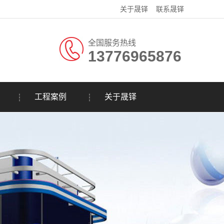
关于晟铎
联系晟铎
全国服务热线
13776965876
工程案例
关于晟铎