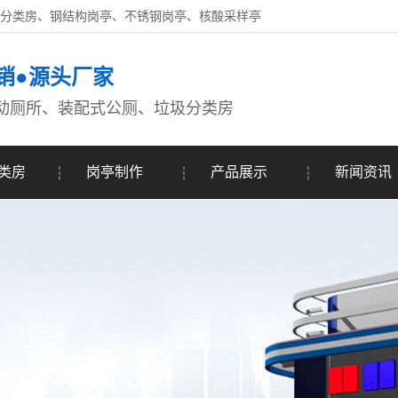
圾分类房、钢结构岗亭、不锈钢岗亭、核酸采样亭
销●源头厂家
动厕所、装配式公厕、垃圾分类房
类房
岗亭制作
产品展示
新闻资讯