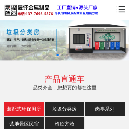
产品直通车
品类齐全，您想要的都在这里
装配式环保厕所
垃圾分类房
岗亭系列
营地景区民宿
检疫方舱