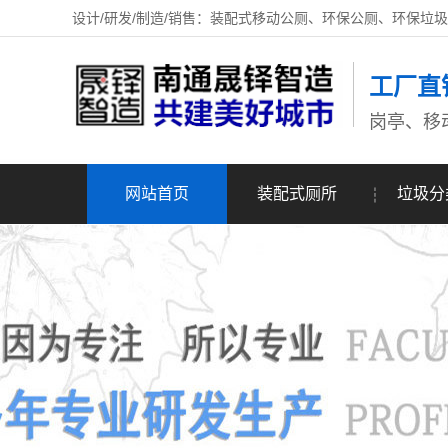
设计/研发/制造/销售：装配式移动公厕、环保公厕、环保垃
工厂直
岗亭、移
网站首页
装配式厕所
垃圾分