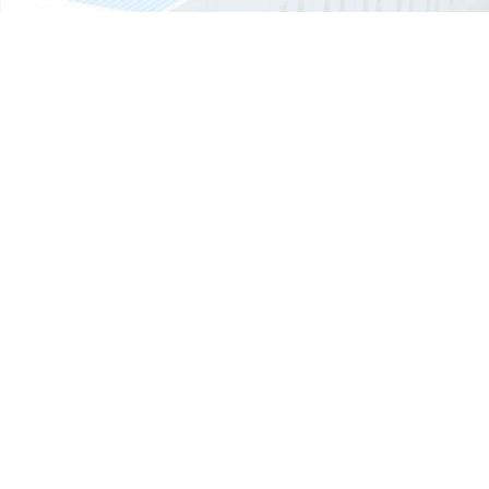
有人觉得是垃圾房厂家想要多赚钱，作为厂家的晟铎智造往往会耐心的
释，由于...
常见的垃圾房多少钱一个平方？
每一天垃圾的产生量都较为庞大，通过各区域垃圾收集后集中处理，在
垃圾分...
01认证
环境管理体系证书iso14001认证
移动厕所的结构是由什么组成的？
移动厕所是由钢材焊接组成结构型结构，一般底部选用槽钢或工字钢焊
立柱选...
移动厕所的排泄物会自动消失吗？
如今移动厕所应用越来越广泛了，尤其是旅游景点居多。那么移动厕所
排泄...