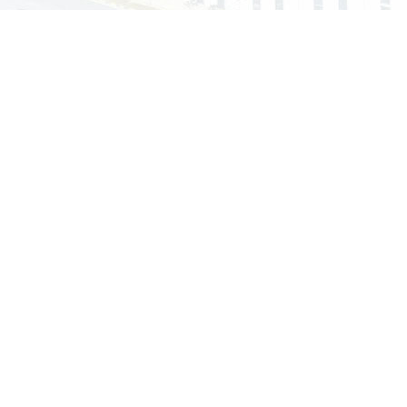
认证
售后五星认证证书
2022-4-13
智能移动厕
城市移动厕