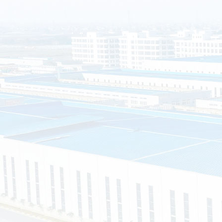
南通晟铎金属制品有限公司（以下简称南通晟铎）坐落于江苏省
2组60号（节能环保产业园），公司是一家集设计、研发、制造、
业型企业。公司始终坚持“以市场需求为向导，以客户满意为宗旨
制服务。
司主营的产品有：装配式移动公厕、环保公厕、环保垃圾分类
钢岗亭等等，可以根据客户的需求，提供私人定制，真正实现“客
求、客户的满意就是我们的宗旨”的企业经营理念。
资