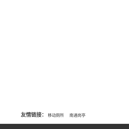
公司新闻
来源一般分
NEWS
部...
MORE+
智能移动厕所的好处
移动厕所都能解决那些问题吗？
行业资讯
适合选购岗亭的要点
NEWS
夏季保安亭怎么隔热与降温
MORE+
选择什么样的金属雕花板岗亭才是好的？
友情链接：
移动厕所
南通岗亭