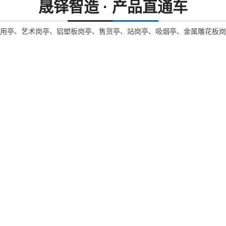
晟铎智造 · 产品直通车
用亭、艺术岗亭、铝塑板岗亭、售货亭、站岗亭、吸烟亭、金属雕花板岗