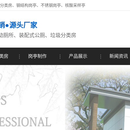
圾分类房、钢结构岗亭、不锈钢岗亭、核酸采样亭
销●源头厂家
动厕所、装配式公厕、垃圾分类房
类房
岗亭制作
产品展示
新闻资讯