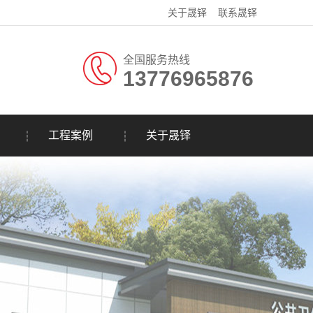
关于晟铎
联系晟铎
全国服务热线
13776965876
工程案例
关于晟铎