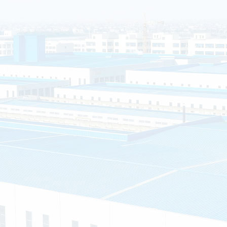
海安市白甸镇丁华村
销售和服务为一体的
”的服务理念，提供
房、钢结构岗亭、不
户的需求就是我们的
质证书
专利证书
车间