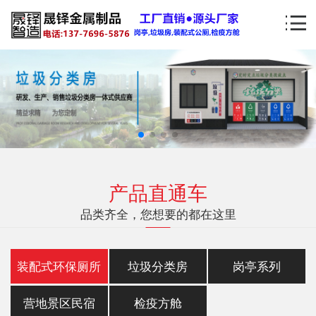
产品直通车
品类齐全，您想要的都在这里
装配式环保厕所
垃圾分类房
岗亭系列
营地景区民宿
检疫方舱