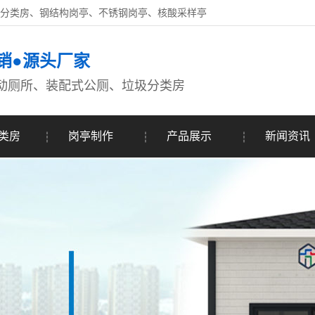
圾分类房、钢结构岗亭、不锈钢岗亭、核酸采样亭
销●源头厂家
动厕所、装配式公厕、垃圾分类房
类房
岗亭制作
产品展示
新闻资讯