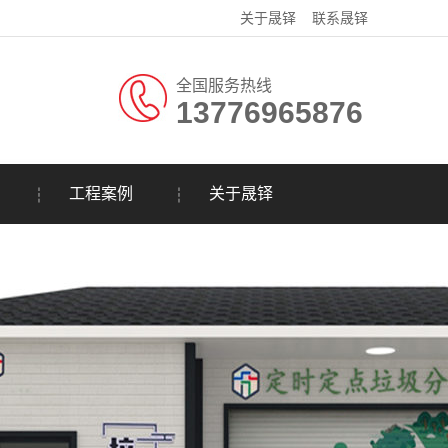
关于晟铎
联系晟铎
全国服务热线
13776965876
工程案例
关于晟铎