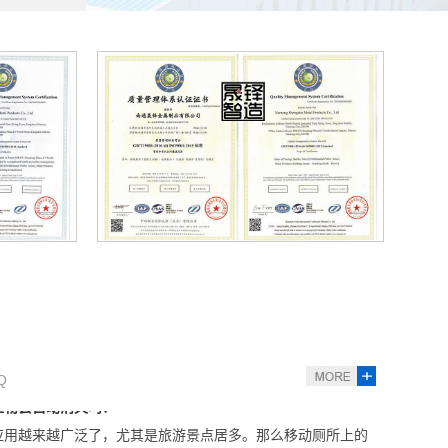
圾房厂家想要多赚钱，作为厂家的晟铎智造往往会耐心的解
多少钱一个平方？
产生量都较为庞大，通过各区域垃圾收集后集中处理，在当下
构是由什么组成的？
01认证
环境管理体系证书iso14001认证
钢材焊接组成结构型结构，一般底部选用槽钢或工字钢焊接，
泄物会自动消失吗？
Q
应用越来越广泛了，尤其是旅游景点居多。那么移动厕所上的