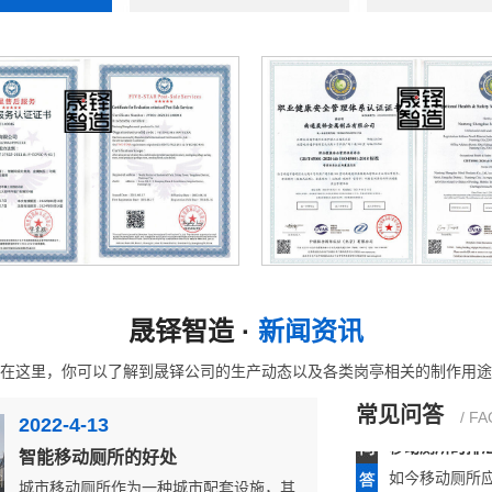
有人觉得是垃
释，由于...
常见的垃圾房
每一天垃圾的
垃圾分...
移动厕所的结
职业健康体系认证证书
质量管理体系证书iso90
移动厕所是由
立柱选...
晟铎智造 ·
新闻资讯
在这里，你可以了解到晟铎公司的生产动态以及各类岗亭相关的制作用途
移动厕所的排
常见问答
/ FA
2022-4-13
如今移动厕所
排泄...
智能移动厕所的好处
城市移动厕所作为一种城市配套设施，其