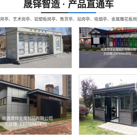
晟铎智造 · 产品直通车
用亭、艺术岗亭、铝塑板岗亭、售货亭、站岗亭、吸烟亭、金属雕花板岗