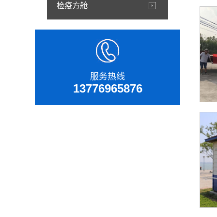
检疫方舱
服务热线
13776965876