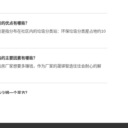
房的优点有哪些？
房是指分布在社区内的垃圾分类站：环保垃圾分类屋占地约10
格的主要因素有哪些？
圾房厂家想要多赚钱，作为厂家的晟铎智造往往会耐心的解
多少钱一个平方？
产生量都较为庞大，通过各区域垃圾收集后集中处理，在当下