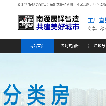
设计/研发/制造/销售：装配式移动公厕、环保公厕、环保垃
工厂直
岗亭、移
网站首页
装配式厕所
垃圾分