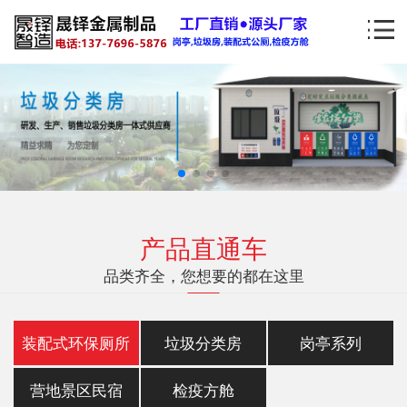
产品直通车
品类齐全，您想要的都在这里
装配式环保厕所
垃圾分类房
岗亭系列
营地景区民宿
检疫方舱