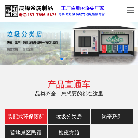
产品直通车
品类齐全，您想要的都在这里
装配式环保厕所
垃圾分类房
岗亭系列
营地景区民宿
检疫方舱