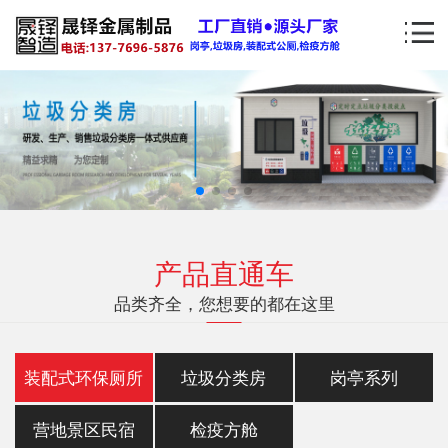
产品直通车
品类齐全，您想要的都在这里
装配式环保厕所
垃圾分类房
岗亭系列
营地景区民宿
检疫方舱