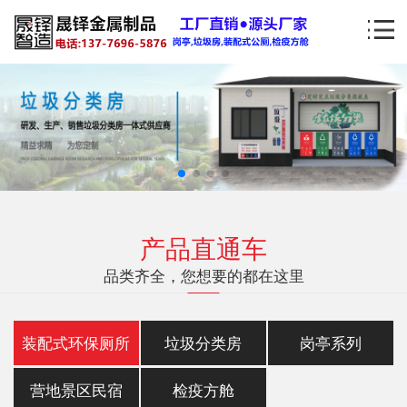
产品直通车
品类齐全，您想要的都在这里
装配式环保厕所
垃圾分类房
岗亭系列
营地景区民宿
检疫方舱