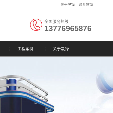
关于晟铎
联系晟铎
全国服务热线
13776965876
工程案例
关于晟铎