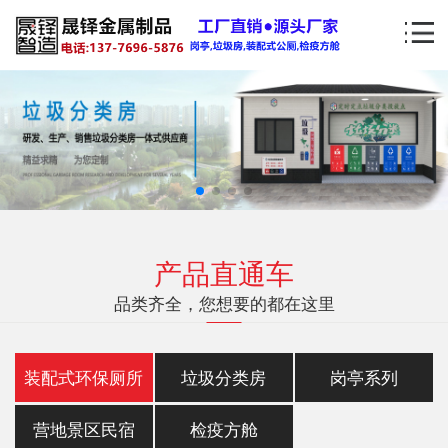
产品直通车
品类齐全，您想要的都在这里
装配式环保厕所
垃圾分类房
岗亭系列
营地景区民宿
检疫方舱