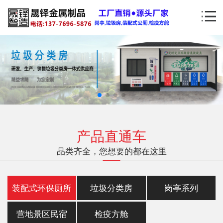
产品直通车
品类齐全，您想要的都在这里
装配式环保厕所
垃圾分类房
岗亭系列
营地景区民宿
检疫方舱