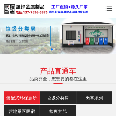
产品直通车
品类齐全，您想要的都在这里
装配式环保厕所
垃圾分类房
岗亭系列
营地景区民宿
检疫方舱