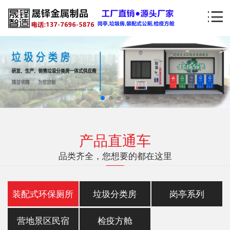
产品直通车
品类齐全，您想要的都在这里
装配式环保厕所
垃圾分类房
岗亭系列
营地景区民宿
检疫方舱