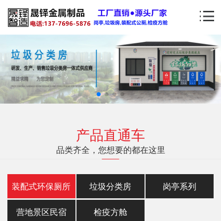
产品直通车
品类齐全，您想要的都在这里
装配式环保厕所
垃圾分类房
岗亭系列
营地景区民宿
检疫方舱