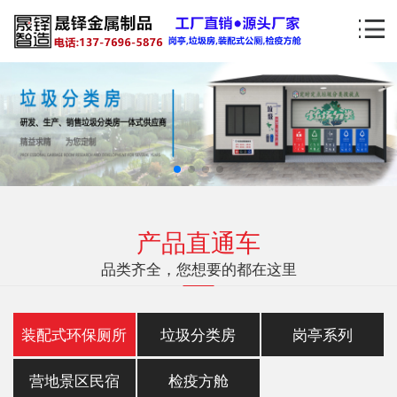
产品直通车
品类齐全，您想要的都在这里
装配式环保厕所
垃圾分类房
岗亭系列
营地景区民宿
检疫方舱