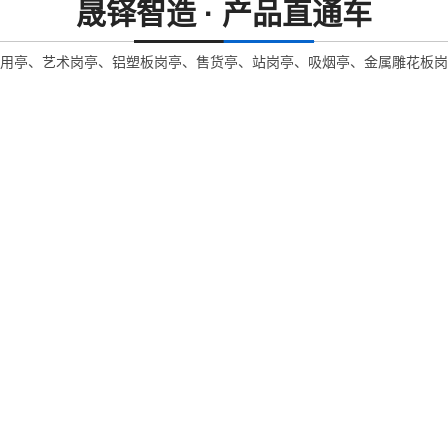
晟铎智造 · 产品直通车
用亭、艺术岗亭、铝塑板岗亭、售货亭、站岗亭、吸烟亭、金属雕花板岗