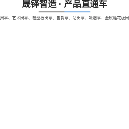
晟铎智造 · 产品直通车
用亭、艺术岗亭、铝塑板岗亭、售货亭、站岗亭、吸烟亭、金属雕花板岗