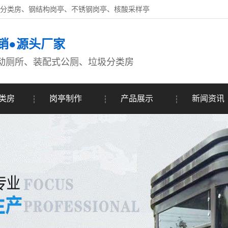
圾分类房、钢结构岗亭、不锈钢岗亭、核酸采样亭
销●源头厂家
动厕所、装配式公厕、垃圾分类房
类房
岗亭制作
产品展示
新闻资讯