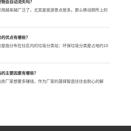
房的优点有哪些？
房是指分布在社区内的垃圾分类站：环保垃圾分类屋占地约10
格的主要因素有哪些？
圾房厂家想要多赚钱，作为厂家的晟铎智造往往会耐心的解
多少钱一个平方？
产生量都较为庞大，通过各区域垃圾收集后集中处理，在当下