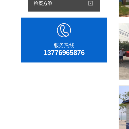
检疫方舱
服务热线
13776965876