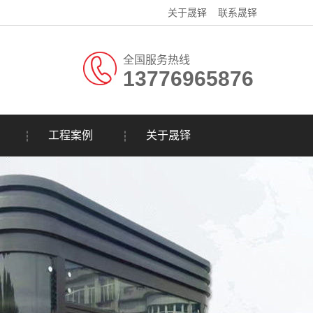
关于晟铎
联系晟铎
全国服务热线
13776965876
工程案例
关于晟铎