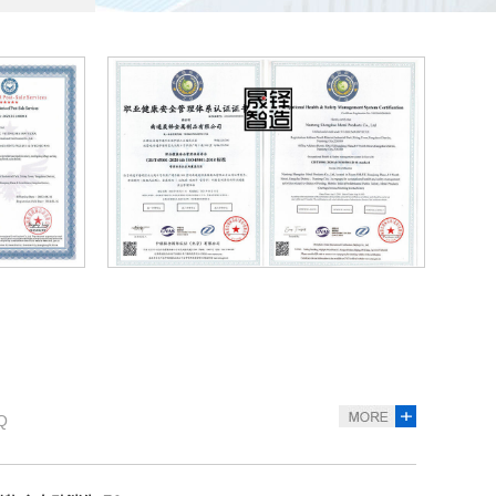
格的主要因素有哪些？
圾房厂家想要多赚钱，作为厂家的晟铎智造往往会耐心的解
多少钱一个平方？
产生量都较为庞大，通过各区域垃圾收集后集中处理，在当下
书
质量管理体系证书iso9001认证
环
构是由什么组成的？
钢材焊接组成结构型结构，一般底部选用槽钢或工字钢焊接，
Q
泄物会自动消失吗？
应用越来越广泛了，尤其是旅游景点居多。那么移动厕所上的