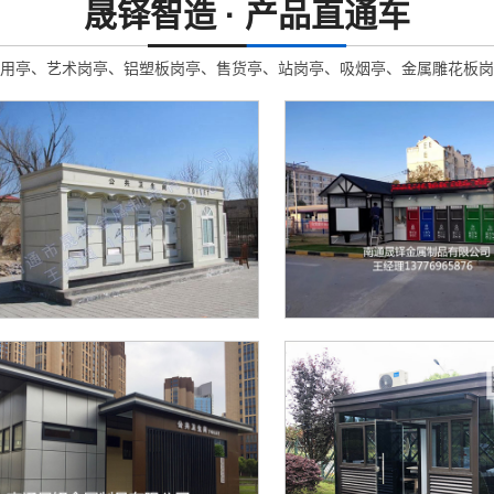
晟铎智造 · 产品直通车
用亭、艺术岗亭、铝塑板岗亭、售货亭、站岗亭、吸烟亭、金属雕花板岗