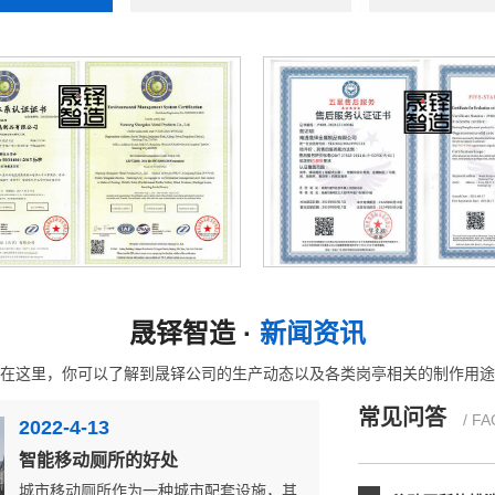
影响垃圾房价
有人觉得是垃
释，由于...
常见的垃圾房
每一天垃圾的
垃圾分...
售后五星认证证书
职业健康体系认证证
移动厕所的结
晟铎智造 ·
新闻资讯
移动厕所是由
在这里，你可以了解到晟铎公司的生产动态以及各类岗亭相关的制作用途
立柱选...
常见问答
/ FA
2022-4-13
移动厕所的排
智能移动厕所的好处
如今移动厕所
城市移动厕所作为一种城市配套设施，其