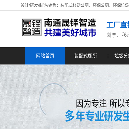
设计/研发/制造/销售：装配式移动公厕、环保公厕、环保垃
工厂直
岗亭、移
网站首页
装配式厕所
垃圾分