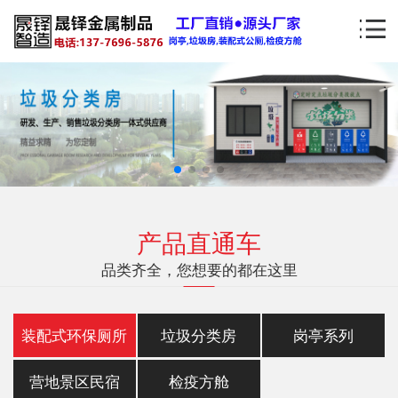
产品直通车
品类齐全，您想要的都在这里
装配式环保厕所
垃圾分类房
岗亭系列
营地景区民宿
检疫方舱