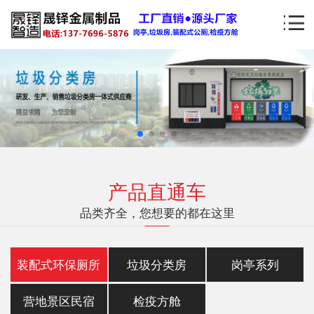
产品直通车
品类齐全，您想要的都在这里
装配式环保厕所
垃圾分类房
岗亭系列
营地景区民宿
检疫方舱