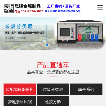
产品直通车
品类齐全，您想要的都在这里
装配式环保厕所
垃圾分类房
岗亭系列
营地景区民宿
检疫方舱