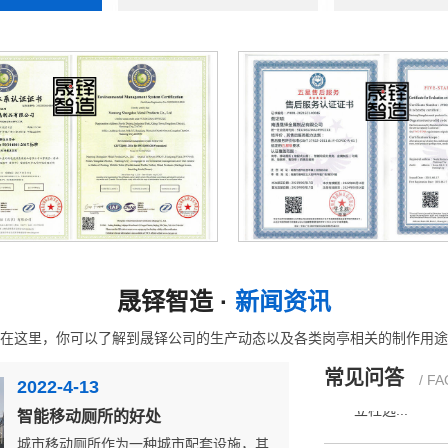
影响垃圾房价
有人觉得是垃
释，由于...
常见的垃圾房
每一天垃圾的
垃圾分...
售后五星认证证书
职业健康体系认证证
晟铎智造 ·
新闻资讯
移动厕所的结
移动厕所是由
在这里，你可以了解到晟铎公司的生产动态以及各类岗亭相关的制作用途
立柱选...
常见问答
/ FA
2022-4-13
智能移动厕所的好处
移动厕所的排
城市移动厕所作为一种城市配套设施，其