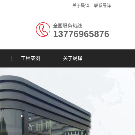
关于晟铎
联系晟铎
全国服务热线
13776965876
工程案例
关于晟铎