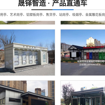
晟铎智造 · 产品直通车
用亭、艺术岗亭、铝塑板岗亭、售货亭、站岗亭、吸烟亭、金属雕花板岗