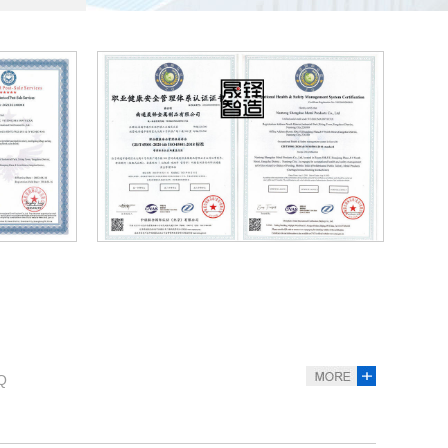
格的主要因素有哪些？
圾房厂家想要多赚钱，作为厂家的晟铎智造往往会耐心的解
多少钱一个平方？
产生量都较为庞大，通过各区域垃圾收集后集中处理，在当下
书
质量管理体系证书iso9001认证
环
构是由什么组成的？
钢材焊接组成结构型结构，一般底部选用槽钢或工字钢焊接，
Q
泄物会自动消失吗？