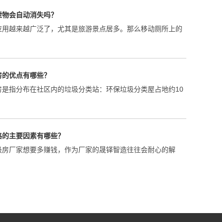
应用越来越广泛了，尤其是旅游景点居多。那么移动厕所上的
房的优点有哪些？
房是指分布在社区内的垃圾分类站：环保垃圾分类屋占地约10
格的主要因素有哪些？
圾房厂家想要多赚钱，作为厂家的晟铎智造往往会耐心的解
多少钱一个平方？
产生量都较为庞大，通过各区域垃圾收集后集中处理，在当下