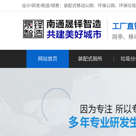
设计/研发/制造/销售：装配式移动公厕、环保公厕、环保垃
工厂直
岗亭、移
网站首页
装配式厕所
垃圾分