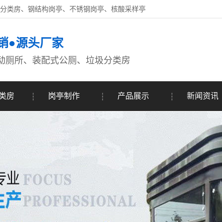
圾分类房、钢结构岗亭、不锈钢岗亭、核酸采样亭
销●源头厂家
动厕所、装配式公厕、垃圾分类房
类房
岗亭制作
产品展示
新闻资讯