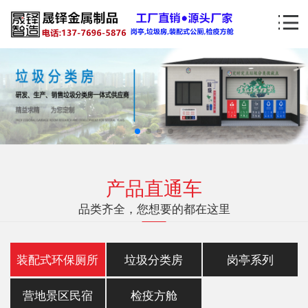
产品直通车
品类齐全，您想要的都在这里
装配式环保厕所
垃圾分类房
岗亭系列
营地景区民宿
检疫方舱