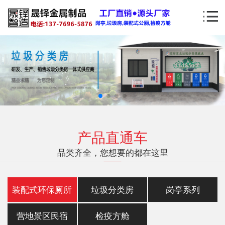
产品直通车
品类齐全，您想要的都在这里
装配式环保厕所
垃圾分类房
岗亭系列
营地景区民宿
检疫方舱