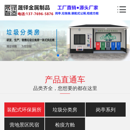
产品直通车
品类齐全，您想要的都在这里
装配式环保厕所
垃圾分类房
岗亭系列
营地景区民宿
检疫方舱