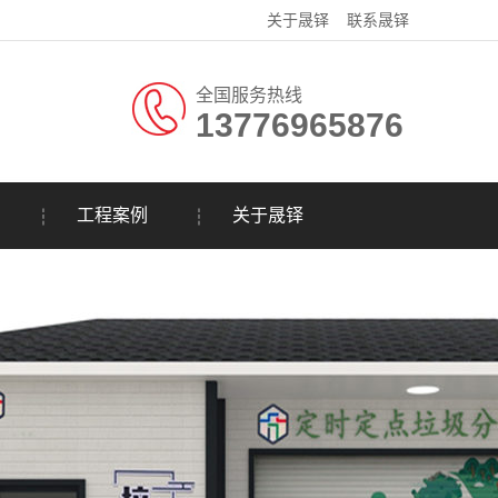
关于晟铎
联系晟铎
全国服务热线
13776965876
工程案例
关于晟铎