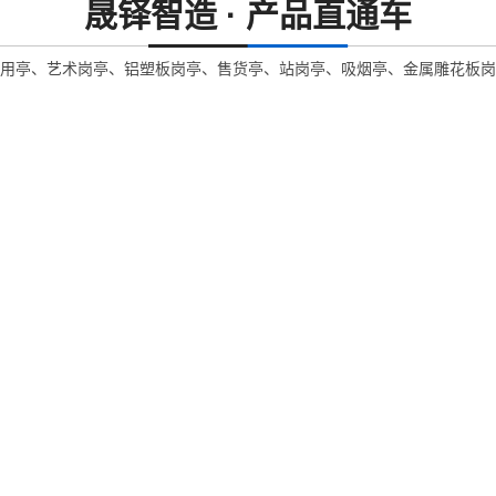
晟铎智造 · 产品直通车
用亭、艺术岗亭、铝塑板岗亭、售货亭、站岗亭、吸烟亭、金属雕花板岗