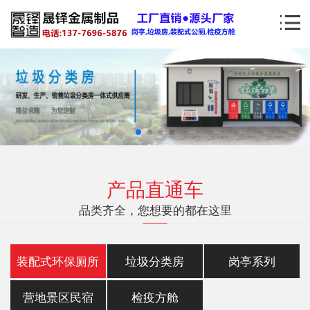
产品直通车
品类齐全，您想要的都在这里
装配式环保厕所
垃圾分类房
岗亭系列
营地景区民宿
检疫方舱