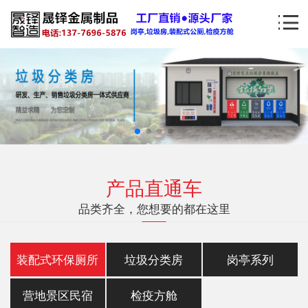
产品直通车
品类齐全，您想要的都在这里
装配式环保厕所
垃圾分类房
岗亭系列
营地景区民宿
检疫方舱