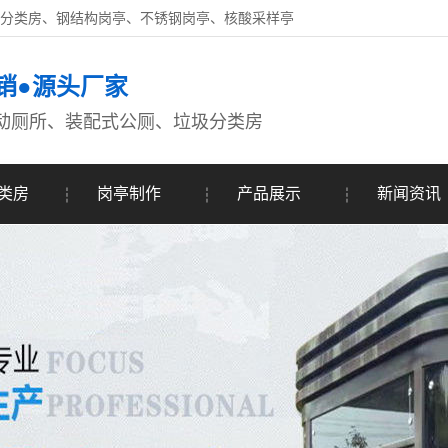
圾分类房、钢结构岗亭、不锈钢岗亭、核酸采样亭
销●源头厂家
动厕所、装配式公厕、垃圾分类房
类房
岗亭制作
产品展示
新闻资讯