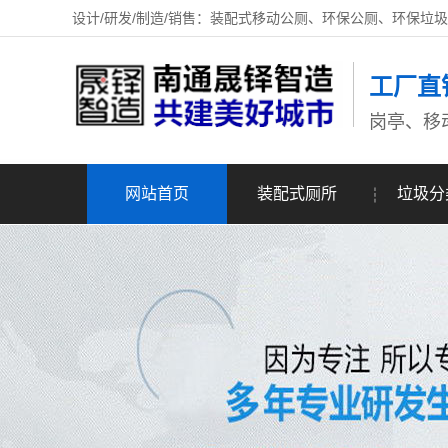
设计/研发/制造/销售：装配式移动公厕、环保公厕、环保垃
工厂直
岗亭、移
网站首页
装配式厕所
垃圾分