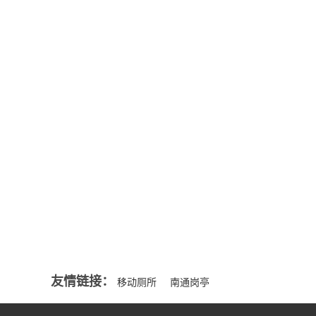
公司新闻
来源一般分
NEWS
部...
MORE+
智能移动厕所的好处
移动厕所都能解决那些问题吗？
行业资讯
适合选购岗亭的要点
NEWS
夏季保安亭怎么隔热与降温
MORE+
选择什么样的金属雕花板岗亭才是好的？
友情链接：
移动厕所
南通岗亭