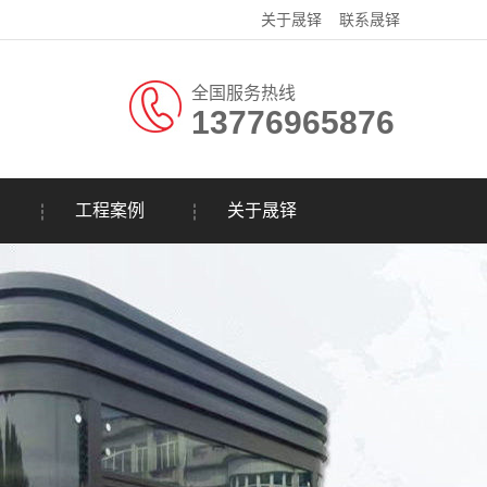
关于晟铎
联系晟铎
全国服务热线
13776965876
工程案例
关于晟铎