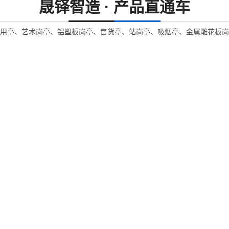
晟铎智造 · 产品直通车
用亭、艺术岗亭、铝塑板岗亭、售货亭、站岗亭、吸烟亭、金属雕花板岗