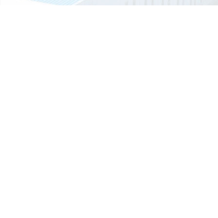
影响垃圾房价格的主要因素有哪些？
有人觉得是垃圾房厂家想要多赚钱，作为厂家的晟铎智造往往会耐心的
释，由于...
书
质量管理体系证书iso9001认证
环
常见的垃圾房多少钱一个平方？
每一天垃圾的产生量都较为庞大，通过各区域垃圾收集后集中处理，在
垃圾分...
移动厕所的结构是由什么组成的？
移动厕所是由钢材焊接组成结构型结构，一般底部选用槽钢或工字钢焊
立柱选...
移动厕所的排泄物会自动消失吗？