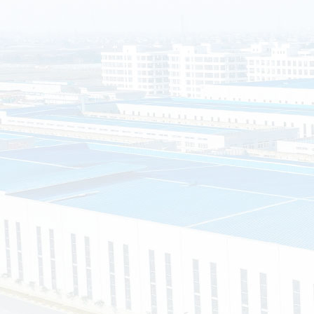
南通晟铎金属制品有限公司（以下简称南通晟铎）坐落于江苏省
2组60号（节能环保产业园），公司是一家集设计、研发、制造、
业型企业。公司始终坚持“以市场需求为向导，以客户满意为宗旨
制服务。
司主营的产品有：装配式移动公厕、环保公厕、环保垃圾分类
钢岗亭等等，可以根据客户的需求，提供私人定制，真正实现“客
求、客户的满意就是我们的宗旨”的企业经营理念。
资