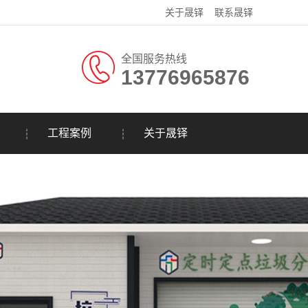
关于晟铎
联系晟铎
全国服务热线
13776965876
工程案例
关于晟铎