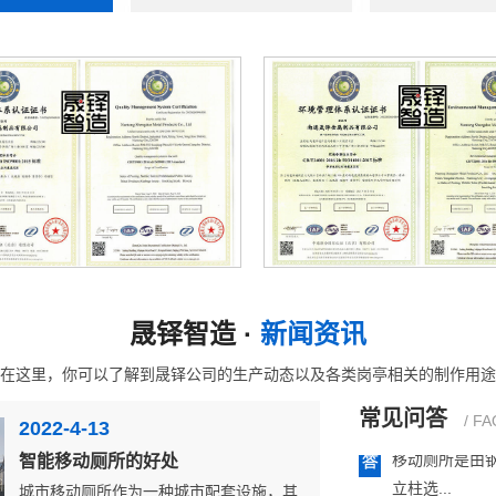
智能垃圾分类
平方...
影响垃圾房价
有人觉得是垃
释，由于...
常见的垃圾房
每一天垃圾的
理体系证书iso14001认证
售后五星认证证书
垃圾分...
晟铎智造 ·
新闻资讯
在这里，你可以了解到晟铎公司的生产动态以及各类岗亭相关的制作用途
移动厕所的结
移动厕所是由
常见问答
/ FA
2022-4-13
立柱选...
智能移动厕所的好处
城市移动厕所作为一种城市配套设施，其