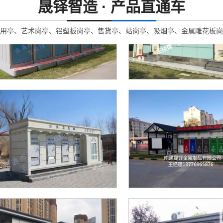
晟铎智造 · 产品直通车
用亭、艺术岗亭、铝塑板岗亭、售货亭、站岗亭、吸烟亭、金属雕花板岗