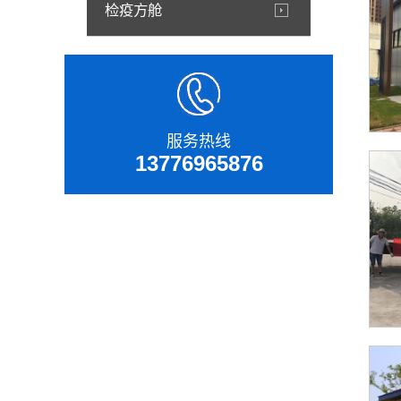
检疫方舱
服务热线
13776965876