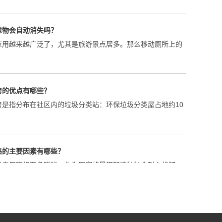
泄物会自动消失吗？
应用越来越广泛了，尤其是旅游景点居多。那么移动厕所上的
房的优点有哪些？
房是指分布在社区内的垃圾分类站：环保垃圾分类屋占地约10
格的主要因素有哪些？
圾房厂家想要多赚钱，作为厂家的晟铎智造往往会耐心的解
多少钱一个平方？
产生量都较为庞大，通过各区域垃圾收集后集中处理，在当下