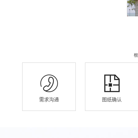
根
需求沟通
图纸确认