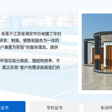
）坐落于江苏省海安市白甸镇丁华村
、研发、制造、销售和服务为一体的
户满意为宗旨”的服务理念，提供
环保垃圾分类房、钢结构岗亭、不
，真正实现“客户的需求就是我们的
。
移动厕所的排
如今移动厕所
排泄...
智能垃圾分类
质证书
专利证书
车间