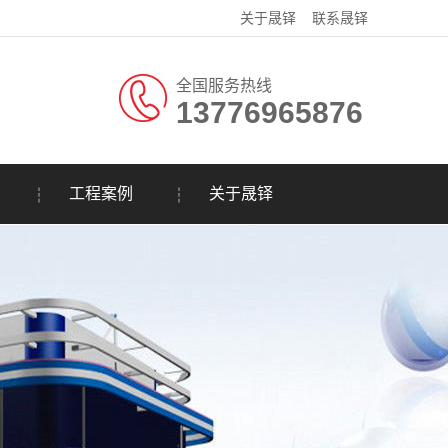
关于晟铎
联系晟铎
全国服务热线
13776965876
工程案例
关于晟铎