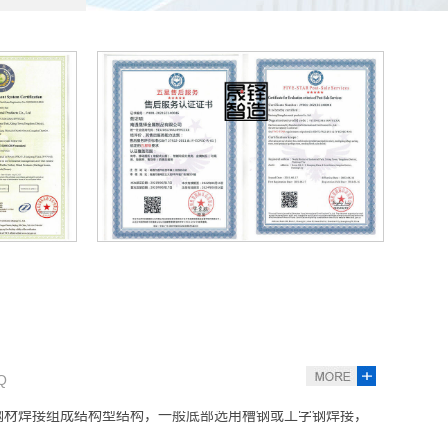
房是指分布在社区内的垃圾分类站：环保垃圾分类屋占地约10
格的主要因素有哪些？
圾房厂家想要多赚钱，作为厂家的晟铎智造往往会耐心的解
多少钱一个平方？
产生量都较为庞大，通过各区域垃圾收集后集中处理，在当下
职业健康体系认证证书
构是由什么组成的？
钢材焊接组成结构型结构，一般底部选用槽钢或工字钢焊接，
Q