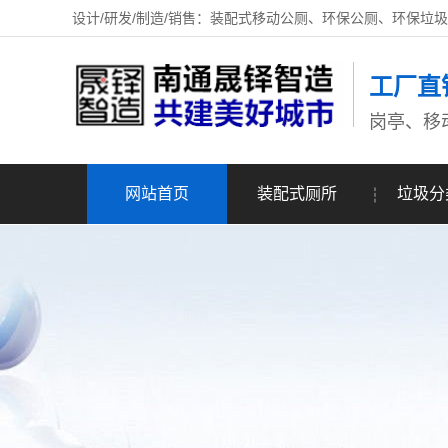
设计/研发/制造/销售：装配式移动公厕、环保公厕、环保垃
工厂直
岗亭、移
网站首页
装配式厕所
垃圾分