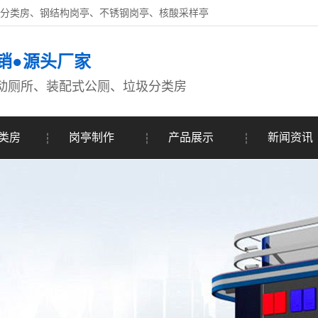
圾分类房、钢结构岗亭、不锈钢岗亭、核酸采样亭
销●源头厂家
动厕所、装配式公厕、垃圾分类房
类房
岗亭制作
产品展示
新闻资讯