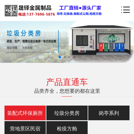
产品直通车
品类齐全，您想要的都在这里
装配式环保厕所
垃圾分类房
岗亭系列
营地景区民宿
检疫方舱