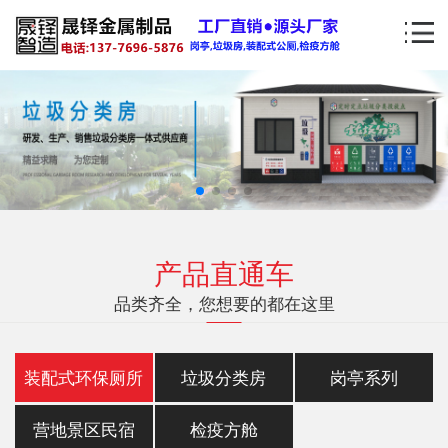
产品直通车
品类齐全，您想要的都在这里
装配式环保厕所
垃圾分类房
岗亭系列
营地景区民宿
检疫方舱