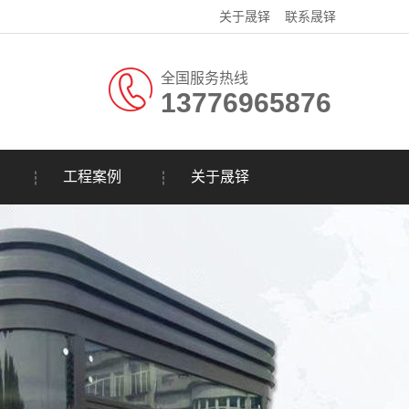
关于晟铎
联系晟铎
全国服务热线
13776965876
工程案例
关于晟铎