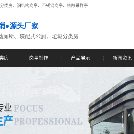
圾分类房、钢结构岗亭、不锈钢岗亭、核酸采样亭
销●源头厂家
动厕所、装配式公厕、垃圾分类房
类房
岗亭制作
产品展示
新闻资讯