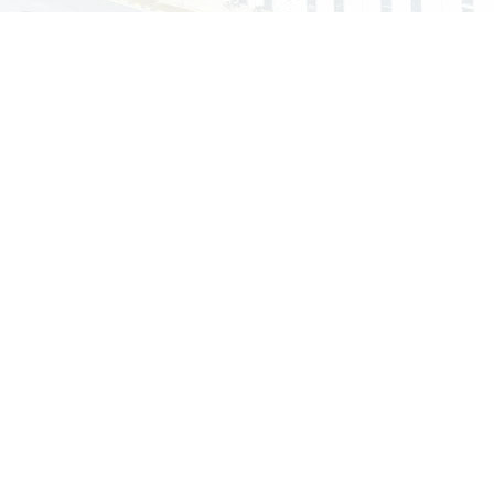
质量管理体系证书iso9001认证
环境管
2022-4-13
智能移动厕
城市移动厕