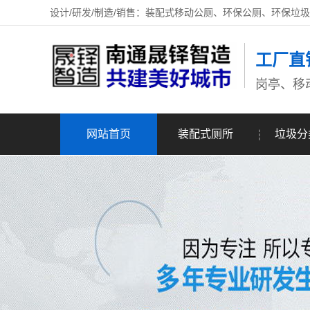
设计/研发/制造/销售：装配式移动公厕、环保公厕、环保垃
工厂直
岗亭、移
网站首页
装配式厕所
垃圾分