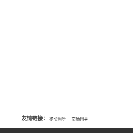
公司新闻
来源一般分
NEWS
部...
MORE+
智能移动厕所的好处
移动厕所都能解决那些问题吗？
行业资讯
适合选购岗亭的要点
NEWS
夏季保安亭怎么隔热与降温
MORE+
选择什么样的金属雕花板岗亭才是好的？
友情链接：
移动厕所
南通岗亭