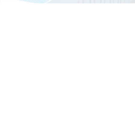
职业健康体系认证证书
移动厕所的排泄物会自动消失吗？
如今移动厕所应用越来越广泛了，尤其是旅游景点居多。那么移动厕所
排泄...
智能垃圾分类房的优点有哪些？
智能垃圾分类房是指分布在社区内的垃圾分类站：环保垃圾分类屋占地约
平方...