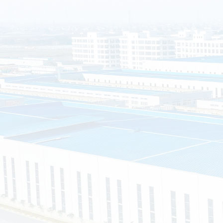
南通晟铎金属制品有限公司（以下简称南通晟铎）坐落于江苏省
2组60号（节能环保产业园），公司是一家集设计、研发、制造、
业型企业。公司始终坚持“以市场需求为向导，以客户满意为宗旨
制服务。
司主营的产品有：装配式移动公厕、环保公厕、环保垃圾分类
钢岗亭等等，可以根据客户的需求，提供私人定制，真正实现“客
求、客户的满意就是我们的宗旨”的企业经营理念。
资