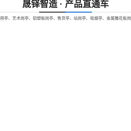
晟铎智造 · 产品直通车
用亭、艺术岗亭、铝塑板岗亭、售货亭、站岗亭、吸烟亭、金属雕花板岗