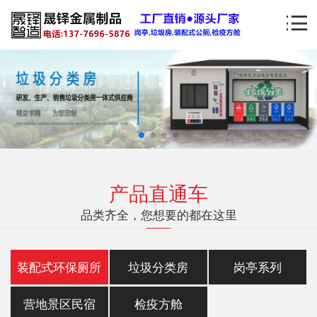
产品直通车
品类齐全，您想要的都在这里
装配式环保厕所
垃圾分类房
岗亭系列
营地景区民宿
检疫方舱