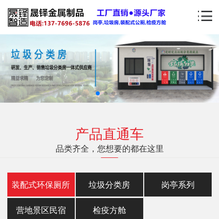
产品直通车
品类齐全，您想要的都在这里
装配式环保厕所
垃圾分类房
岗亭系列
营地景区民宿
检疫方舱